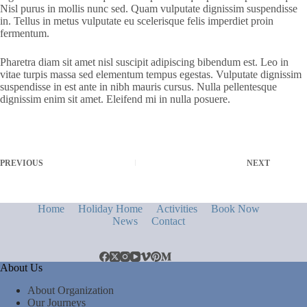
Nisl purus in mollis nunc sed. Quam vulputate dignissim suspendisse
in. Tellus in metus vulputate eu scelerisque felis imperdiet proin
fermentum.
Pharetra diam sit amet nisl suscipit adipiscing bibendum est. Leo in
vitae turpis massa sed elementum tempus egestas. Vulputate dignissim
suspendisse in est ante in nibh mauris cursus. Nulla pellentesque
dignissim enim sit amet. Eleifend mi in nulla posuere.
PREVIOUS
NEXT
Home
Holiday Home
Activities
Book Now
News
Contact
About Us
About Organization
Our Journeys