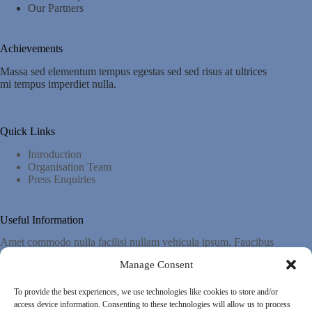
Our Partners
Achievements
Massa sed elementum tempus egestas sed sed risus at ultrices
mi tempus imperdiet nulla.
Quick Links
Introduction
Organisation Team
Press Enquiries
Useful Information
Amet commodo nulla facilisi nullam vehicula ipsum. Faucibus
pulvinar elementum integer enim.
Manage Consent
To provide the best experiences, we use technologies like cookies to store and/or
Important Links
access device information. Consenting to these technologies will allow us to process