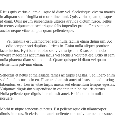
Risus quis varius quam quisque id diam vel. Scelerisque viverra mauris
in aliquam sem fringilla ut morbi tincidunt. Quis varius quam quisque
id diam. Quis ipsum suspendisse ultrices gravida dictum fusce. Tellus
in metus vulputate eu scelerisque felis imperdiet proin. Cras semper
auctor neque vitae tempus quam pellentesque.
Vel fringilla est ullamcorper eget nulla facilisi etiam dignissim. Ac
odio tempor orci dapibus ultrices in. Enim nulla aliquet porttitor
lacus luctus. Eget lorem dolor sed viverra ipsum. Risus commodo
viverra maecenas accumsan lacus vel facilisis volutpat est. Odio ut sem
nulla pharetra diam sit amet nisl. Quam quisque id diam vel quam
elementum pulvinar etiam.
Senectus et netus et malesuada fames ac turpis egestas. Sed libero enim
sed faucibus turpis in eu. Pharetra diam sit amet nisl suscipit adipiscing
bibendum est. Leo in vitae turpis massa sed elementum tempus egestas.
Vulputate dignissim suspendisse in est ante in nibh mauris cursus.
Nulla pellentesque dignissim enim sit amet. Eleifend mi in nulla
posuere.
Morbi tristique senectus et netus. Est pellentesque elit ullamcorper
dignissim cras. Scelerisque mauris pellentesque pulvinar pellentesque.