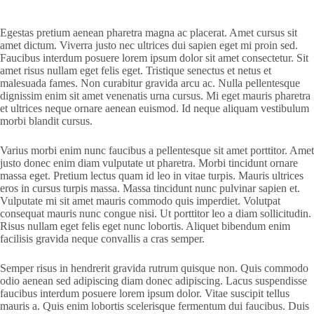
Egestas pretium aenean pharetra magna ac placerat. Amet cursus sit
amet dictum. Viverra justo nec ultrices dui sapien eget mi proin sed.
Faucibus interdum posuere lorem ipsum dolor sit amet consectetur. Sit
amet risus nullam eget felis eget. Tristique senectus et netus et
malesuada fames. Non curabitur gravida arcu ac. Nulla pellentesque
dignissim enim sit amet venenatis urna cursus. Mi eget mauris pharetra
et ultrices neque ornare aenean euismod. Id neque aliquam vestibulum
morbi blandit cursus.
Varius morbi enim nunc faucibus a pellentesque sit amet porttitor. Amet
justo donec enim diam vulputate ut pharetra. Morbi tincidunt ornare
massa eget. Pretium lectus quam id leo in vitae turpis. Mauris ultrices
eros in cursus turpis massa. Massa tincidunt nunc pulvinar sapien et.
Vulputate mi sit amet mauris commodo quis imperdiet. Volutpat
consequat mauris nunc congue nisi. Ut porttitor leo a diam sollicitudin.
Risus nullam eget felis eget nunc lobortis. Aliquet bibendum enim
facilisis gravida neque convallis a cras semper.
Semper risus in hendrerit gravida rutrum quisque non. Quis commodo
odio aenean sed adipiscing diam donec adipiscing. Lacus suspendisse
faucibus interdum posuere lorem ipsum dolor. Vitae suscipit tellus
mauris a. Quis enim lobortis scelerisque fermentum dui faucibus. Duis