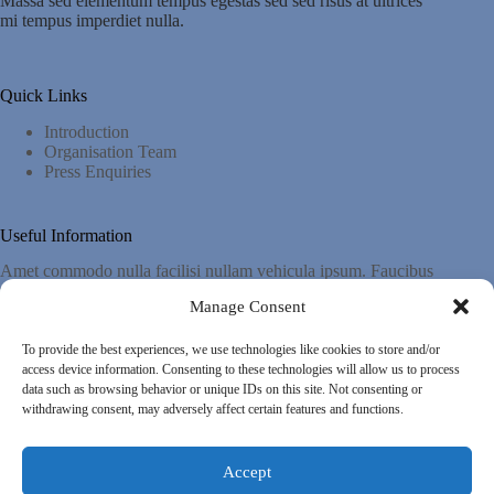
Massa sed elementum tempus egestas sed sed risus at ultrices
mi tempus imperdiet nulla.
Quick Links
Introduction
Organisation Team
Press Enquiries
Useful Information
Amet commodo nulla facilisi nullam vehicula ipsum. Faucibus
pulvinar elementum integer enim.
Manage Consent
To provide the best experiences, we use technologies like cookies to store and/or
Important Links
access device information. Consenting to these technologies will allow us to process
data such as browsing behavior or unique IDs on this site. Not consenting or
Privacy Policy
withdrawing consent, may adversely affect certain features and functions.
Cookies Policy
Terms & Conditions
Accept